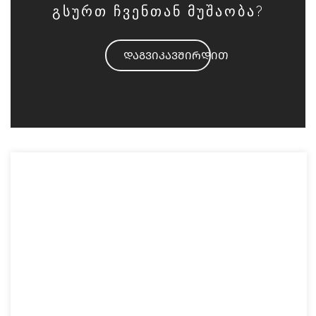
გსურთ ჩვენთან მუშაობა?
ᲓᲐᲒᲕᲘᲙᲐᲕᲨᲘᲠᲓᲘᲗ