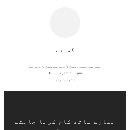
گھنٹے
پیر سے جمعہ: صبح 9 بجے سے صبح 6 بجے تک
ہفتہ: 10am سے 2pm
اتوار: بند
ہمارے ساتھ کام کرنا چاہتے