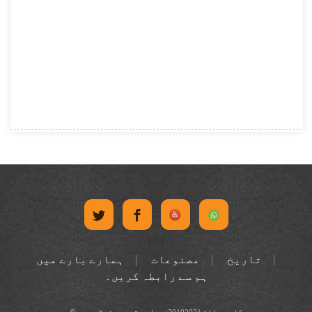
تاریخ
مصنوعات
ہمارے بارے میں
ہم سے رابطہ کریں۔
© کاپی رائٹ 20102021: جملہ حقوق محفوظ ہیں۔