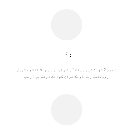
پتہ
نمبر 2 ڈونگ ایر ہینگ آر ڈی لیان ہو پہلا انڈو سٹریل
زون .ٹین زیا ڈونگ گوان گوانگ ڈونگ پی آر سی