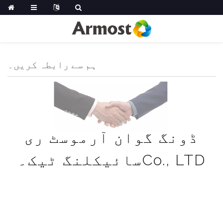
ہم سے رابطہ کریں۔
ڈونگ گوان آرموسٹ ری
سائیکلنگ ٹیک۔Co., LTD