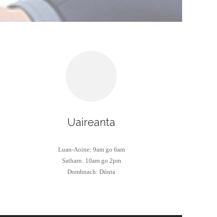
W
Uaireanta
Luan-Aoine: 9am go 6am
Satharn: 10am go 2pm
Domhnach: Dúnta
x