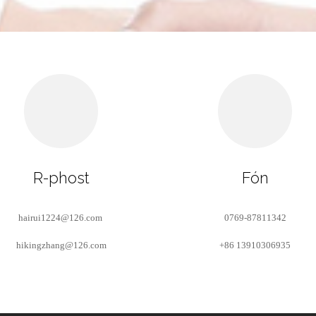
R-phost
Fón
hairui1224@126.com
0769-87811342
hikingzhang@126.com
+86 13910306935