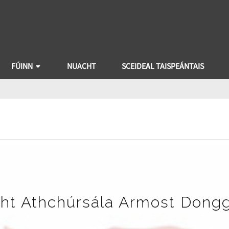
FÚINN
NUACHT
SCEIDEAL TAISPEÁNTAIS
cht Athchúrsála Armost Dong