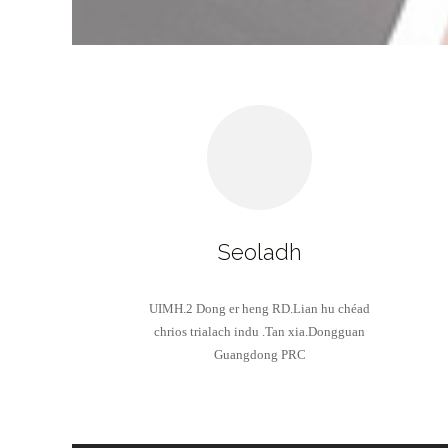
Seoladh
UIMH.2 Dong er heng RD.Lian hu chéad
chrios trialach indu .Tan xia.Dongguan
Guangdong PRC