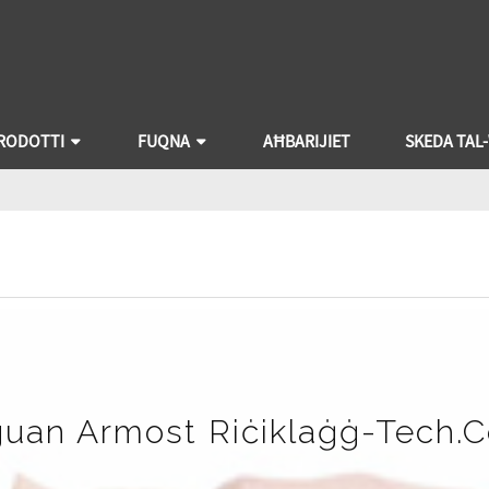
RODOTTI
FUQNA
AĦBARIJIET
SKEDA TAL
uan Armost Riċiklaġġ-Tech.C