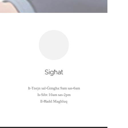
W
Sigħat
It-Tnejn sal-Ġimgħa:9am sas-6am
Is-Sibt:10am sas-2pm
Il-Ħadd:Magħluq
x