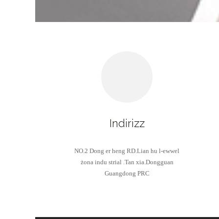
Indirizz
NO.2 Dong er heng RD.Lian hu l-ewwel
żona indu strial .Tan xia.Dongguan
Guangdong PRC