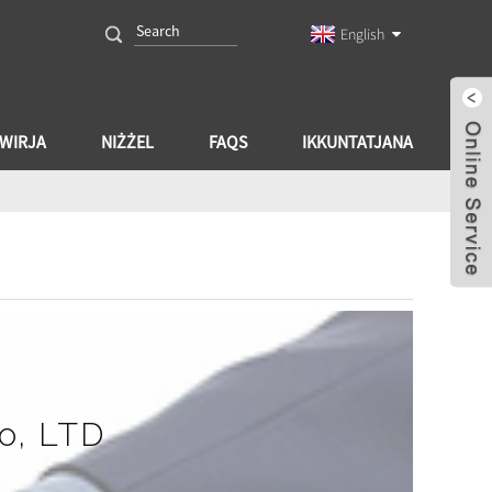
English
-WIRJA
NIŻŻEL
FAQS
IKKUNTATJANA
K
o, LTD