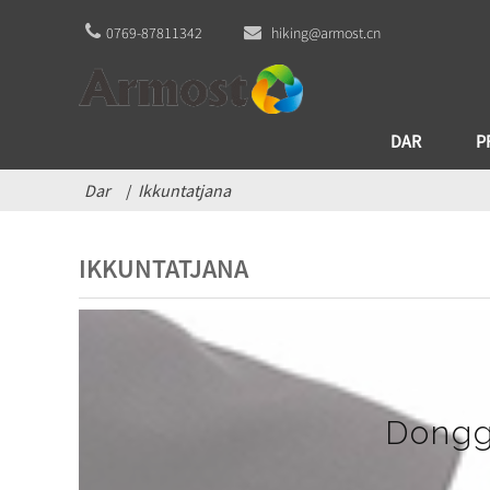
0769-87811342
hiking@armost.cn
DAR
P
Dar
Ikkuntatjana
IKKUNTATJANA
Dongg