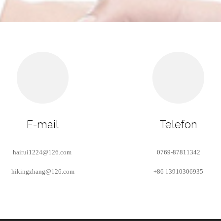
E-mail
Telefon
hairui1224@126.com
0769-87811342
hikingzhang@126.com
+86 13910306935