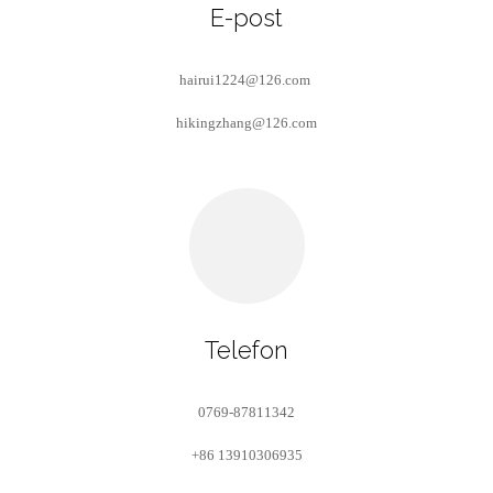
E-post
hairui1224@126.com
hikingzhang@126.com
Telefon
0769-87811342
+86 13910306935