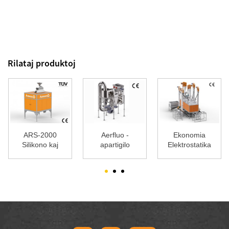
Rilataj produktoj
ARS-2000
Aerfluo -
Ekonomia
Silikono kaj
apartigilo
Elektrostatika
Kaŭĉuko-
Apartigilo
Apartigilo
(Triboelectr ...