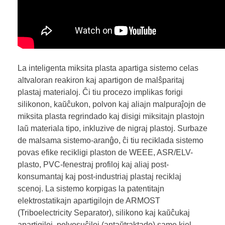
La inteligenta miksita plasta apartiga sistemo celas
altvaloran reakiron kaj apartigon de malŝparitaj
plastaj materialoj. Ĉi tiu procezo implikas forigi
silikonon, kaŭĉukon, polvon kaj aliajn malpuraĵojn de
miksita plasta regrindado kaj disigi miksitajn plastojn
laŭ materiala tipo, inkluzive de nigraj plastoj. Surbaze
de malsama sistemo-aranĝo, ĉi tiu reciklada sistemo
povas efike recikligi plaston de WEEE, ASR/ELV-
plasto, PVC-fenestraj profiloj kaj aliaj post-
konsumantaj kaj post-industriaj plastaj reciklaj
scenoj. La sistemo korpigas la patentitajn
elektrostatikajn apartigilojn de ARMOST
(Triboelectricity Separator), silikono kaj kaŭĉukaj
apartigiloj, polvosuĉiloj (antaŭtraktado) same kiel