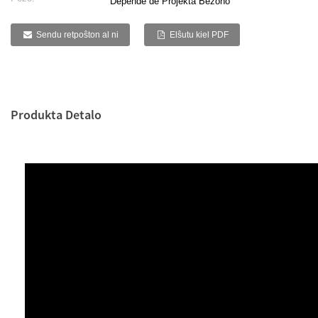
Depende de Projekta Bezono
Sendu retpoŝton al ni
Elŝutu kiel PDF
Produkta Detalo