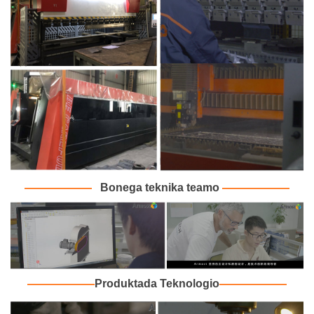
———
———
Bonega teknika teamo
———
———
———
———
Produktada Teknologio
———
———