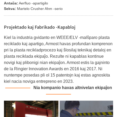
Antaŭa:
Aerfluo -apartigilo
Sekva:
Martelo Crusher Ahm -serio
Projektado kaj Fabrikado -Kapabloj
Kiel la industria gvidanto en WEEE/ELV -malŝparo plasta
reciklado kaj apartigo, Armost havas profundan komprenon
pri la plasta recikladprocezo kaj ŝlosilaj teknikaj detaloj en
plasta reciklada ekipaĵo. Rezulte ni kapablas kontinue
novigi kaj plibonigi nian ekipaĵon. Armost estis la gajninto
de la Ringier Innovation Awards en 2016 kaj 2017. Ni
nuntempe posedas pli ol 15 patentojn kaj estas agnoskita
kiel nacia noviga entrepreno en 2023.
———
———
Nia kompanio havas altnivelan ekipaĵon
———
———