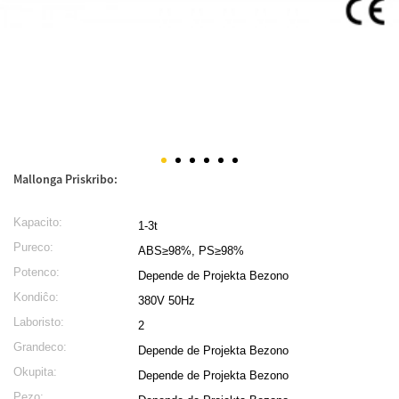
Mallonga Priskribo:
Kapacito:
1-3t
Pureco:
ABS≥98%, PS≥98%
Potenco:
Depende de Projekta Bezono
Kondiĉo:
380V 50Hz
Laboristo:
2
Grandeco:
Depende de Projekta Bezono
Okupita:
Depende de Projekta Bezono
Pezo: