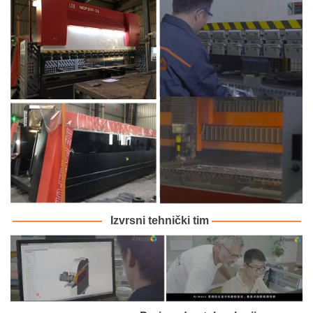
————
————
Izvrsni tehnički tim
————
————