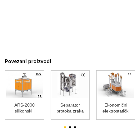
Povezani proizvodi
ARS-2000
Separator
Ekonomični
silikonski i
protoka zraka
elektrostatički
gumeni
separator
separator
(TriboeLect ...