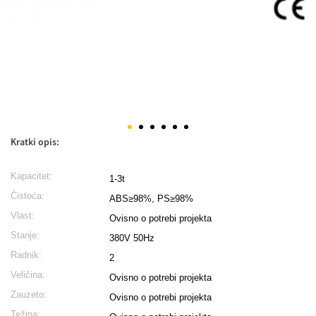
Kratki opis:
Kapacitet:
1-3t
Čistoća:
ABS≥98%, PS≥98%
Vlast:
Ovisno o potrebi projekta
Stanje:
380V 50Hz
Radnik:
2
Veličina:
Ovisno o potrebi projekta
Zauzeto:
Ovisno o potrebi projekta
Težina: