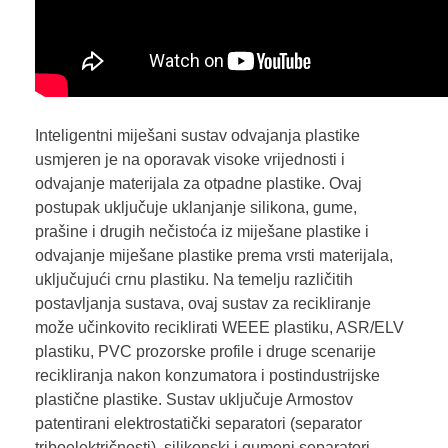
Inteligentni miješani sustav odvajanja plastike
usmjeren je na oporavak visoke vrijednosti i
odvajanje materijala za otpadne plastike. Ovaj
postupak uključuje uklanjanje silikona, gume,
prašine i drugih nečistoća iz miješane plastike i
odvajanje miješane plastike prema vrsti materijala,
uključujući crnu plastiku. Na temelju različitih
postavljanja sustava, ovaj sustav za recikliranje
može učinkovito reciklirati WEEE plastiku, ASR/ELV
plastiku, PVC prozorske profile i druge scenarije
recikliranja nakon konzumatora i postindustrijske
plastične plastike. Sustav uključuje Armostov
patentirani elektrostatički separatori (separator
triboelektričnosti), silikonski i gumeni separatori,