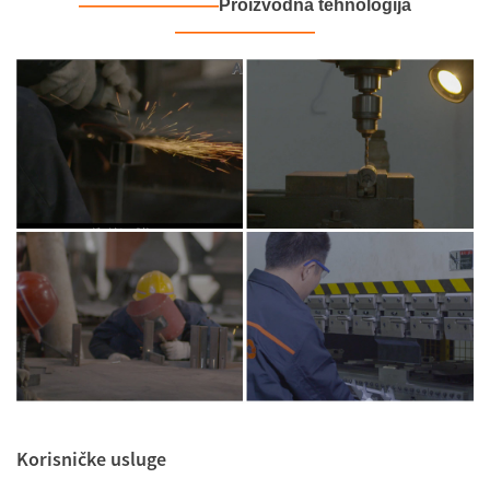
————
————
Proizvodna tehnologija
————
————
Korisničke usluge