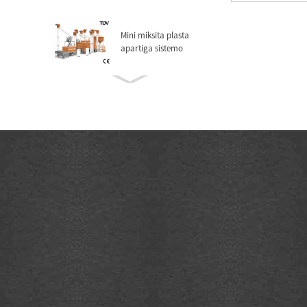
Mini miksita plasta
apartiga sistemo
Inteligenta Miksita
Plasta Ordiga Sistemo
Silikona kaj Kaŭĉuko -
Apartiga Sistemo
Mini miksita plasta
apartiga sistemo
Silikona kaj Kaŭĉuko -
Apartiga Sistemo