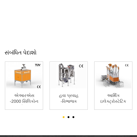
સંબંધિત પેદાશો
એઆરએસ
હવા પ્રવાહ
આર્થિક
-2000 સિલિકોન
-વિભાજક
ઇલેક્ટ્રોસ્ટેટિક
અને રબર
વિભાજક
વિભાજક
(ટ્રિબોઇલેક્ટર
...