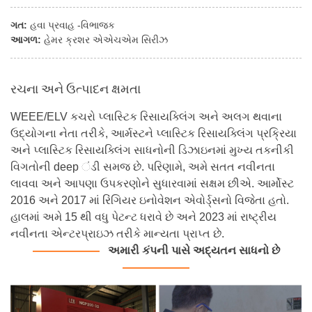
ગત:
હવા પ્રવાહ -વિભાજક
આગળ:
હેમર ક્રશર એએચએમ સિરીઝ
રચના અને ઉત્પાદન ક્ષમતા
WEEE/ELV કચરો પ્લાસ્ટિક રિસાયક્લિંગ અને અલગ થવાના
ઉદ્યોગના નેતા તરીકે, આર્મસ્ટને પ્લાસ્ટિક રિસાયક્લિંગ પ્રક્રિયા
અને પ્લાસ્ટિક રિસાયક્લિંગ સાધનોની ડિઝાઇનમાં મુખ્ય તકનીકી
વિગતોની deep ંડી સમજ છે. પરિણામે, અમે સતત નવીનતા
લાવવા અને આપણા ઉપકરણોને સુધારવામાં સક્ષમ છીએ. આર્મોસ્ટ
2016 અને 2017 માં રિંગિયર ઇનોવેશન એવોર્ડ્સનો વિજેતા હતો.
હાલમાં અમે 15 થી વધુ પેટન્ટ ધરાવે છે અને 2023 માં રાષ્ટ્રીય
નવીનતા એન્ટરપ્રાઇઝ તરીકે માન્યતા પ્રાપ્ત છે.
———
———
અમારી કંપની પાસે અદ્યતન સાધનો છે
———
———