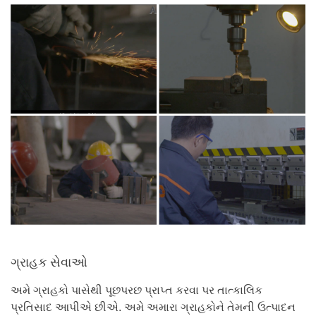
ગ્રાહક સેવાઓ
અમે ગ્રાહકો પાસેથી પૂછપરછ પ્રાપ્ત કરવા પર તાત્કાલિક
પ્રતિસાદ આપીએ છીએ. અમે અમારા ગ્રાહકોને તેમની ઉત્પાદન