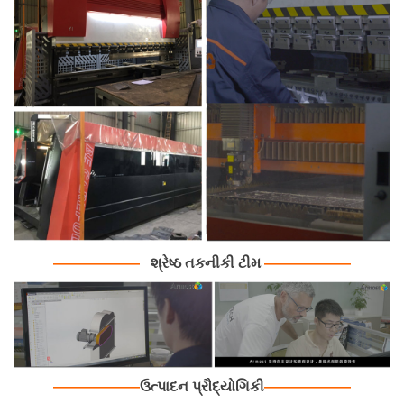
———
———
શ્રેષ્ઠ તકનીકી ટીમ
———
———
———
———
ઉત્પાદન પ્રૌદ્યોગિકી
———
———