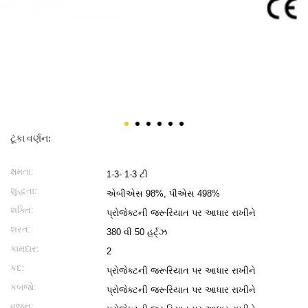
ટૂંકા વર્ણન:
ક્ષમતા:
1-3- 1-3 ટી
શુદ્ધતા:
એબીએસ 98%, પીએસ 498%
શક્તિ:
પ્રોજેક્ટની જરૂરિયાત પર આધાર રાખીને
શરત:
380 વી 50 હર્ટ્ઝ
કામદાર:
2
કદ:
પ્રોજેક્ટની જરૂરિયાત પર આધાર રાખીને
કબજો:
પ્રોજેક્ટની જરૂરિયાત પર આધાર રાખીને
વજન: