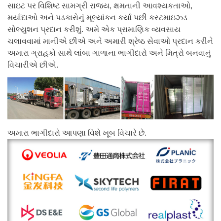
સાઇટ પર વિશિષ્ટ સામગ્રી રાજ્ય, ક્ષમતાની આવશ્યકતાઓ,
મર્યાદાઓ અને પડકારોનું મૂલ્યાંકન કર્યા પછી કસ્ટમાઇઝ્ડ
સોલ્યુશન પ્રદાન કરીશું. અમે એક પ્રામાણિક વ્યવસાય
ચલાવવામાં માનીએ છીએ અને અમારી શ્રેષ્ઠ સેવાઓ પ્રદાન કરીને
અમારા ગ્રાહકો સાથે લાંબા ગાળાના ભાગીદારો અને મિત્રો બનવાનું
વિચારીએ છીએ.
અમારા ભાગીદારો આપણા વિશે ખૂબ વિચારે છે.