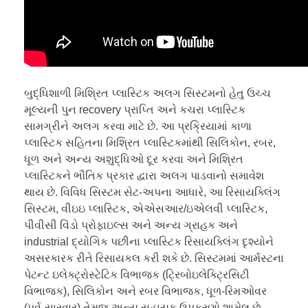
બુદ્ધિશાળી મિશ્રિત પ્લાસ્ટિક અલગ સિસ્ટમનો હેતુ ઉચ્ચ
મૂલ્યની પુન recovery પ્રાપ્તિ અને કચરા પ્લાસ્ટિક
સામગ્રીને અલગ કરવા માટે છે. આ પ્રક્રિયામાં કાળા
પ્લાસ્ટિક સહિતના મિશ્રિત પ્લાસ્ટિકમાંથી સિલિકોન, રબર,
ધૂળ અને અન્ય અશુદ્ધિઓ દૂર કરવા અને મિશ્રિત
પ્લાસ્ટિકને ભૌતિક પ્રકાર દ્વારા અલગ પાડવાનો સમાવેશ
થાય છે. વિવિધ સિસ્ટમ સેટ-અપના આધારે, આ રિસાયક્લિંગ
સિસ્ટમ, વીઇઇ પ્લાસ્ટિક, એએસઆર/ઇએલવી પ્લાસ્ટિક,
પીવીસી વિંડો પ્રોફાઇલ્સ અને અન્ય ગ્રાહક અને
industrial દ્યોગિક પછીના પ્લાસ્ટિક રિસાયક્લિંગ દૃશ્યોને
અસરકારક રીતે રિસાયકલ કરી શકે છે. સિસ્ટમમાં આર્મસ્ટના
પેટન્ટ ઇલેક્ટ્રોસ્ટેટિક વિભાજક (ટ્રિબોઇલેક્ટ્રિસિટી
વિભાજક), સિલિકોન અને રબર વિભાજક, ધૂળ-રિમઓવર
(પૂર્વ-સારવાર) તેમજ અન્ય સહાયક ઉપકરણો શામેલ છે.