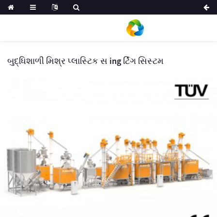
બુદ્ધિશાળી મિશ્ર પ્લાસ્ટિક સ ing ર્ટિંગ સિસ્ટમ