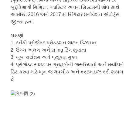
બુદ્ધિશાળી મિશ્રિત પ્લાસ્ટિક અલગ સિસ્ટમની શોધ સાથે
આર્મોસ્ટે 2016 અને 2017 માં રિંગિયર ઇનોવેશન એવોર્ડ્સ
જીત્યા હતા.
લક્ષણો:
1. ટર્નકી પ્રોજેક્ટ પ્રોડક્શન લાઇન ડિઝાઇન
2. ઉચ્ચ અલગ અને સ ing ર્ટિંગ શુદ્ધતા
3. ખૂબ કાર્યક્ષમ અને પ્રદૂષણ મુક્ત
4. પ્રોજેક્ટ સાઇટ પર ગ્રાહકોની જરૂરિયાતો અને મર્યાદાને
ફિટ કરવા માટે ખૂબ જ લવચીક અને કસ્ટમાઇઝ કરી શકાય
છે