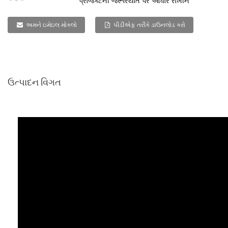
પ્રોજેક્ટની જરૂરિયાત પર આધાર રાખીને
અમને ઇમેઇલ મોકલો
પીડીએફ તરીકે ડાઉનલોડ કરો
ઉત્પાદન વિગત