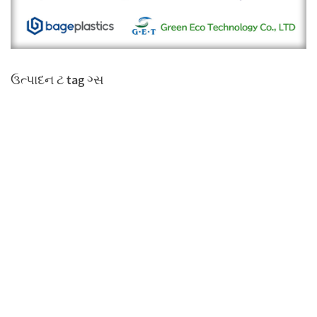
ઉત્પાદન ટ tag ગ્સ