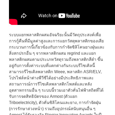
ระบบแยกพลาสติกผสมอัจฉริยะนั้นมีวัตถุประสงค์เพื่อ
การกู้คืนที่มีมูลค่าสูงและการแยกวัสดุพลาสติกของเสีย
กระบวนการนี้เกี่ยวข้องกับการกำจัดซิลิโคนยางฝุ่นและ
สิ่งสกปรกอื่น ๆ จากพลาสติกผสม regrind และแยก
พลาสติกผสมตามประเภทวัสดุรวมถึงพลาสติกสีดำ ขึ้น
อยู่กับการตั้งค่าระบบที่แตกต่างกันระบบรีไซเคิลนี้
สามารถรีไซเคิลพลาสติก Weee, พลาสติก ASR/ELV,
โปรไฟล์หน้าต่างพีวีซีได้อย่างมีประสิทธิภาพและ
สถานการณ์การรีไซเคิลพลาสติกโพสต์และหลัง
อุตสาหกรรมอื่น ๆ ระบบนี้รวมเอาตัวคั่นไฟฟ้าสถิตที่ได้
รับการจดสิทธิบัตรของ Armost (ตัวแยก
Triboelectricity), ตัวคั่นซิลิโคนและยาง, การกำจัดฝุ่น
(การรักษาล่วงหน้า) รวมถึงอุปกรณ์สนับสนุนอื่น ๆ
Armost ได้รับรางวัล Ringier Innovation Awards ในปี