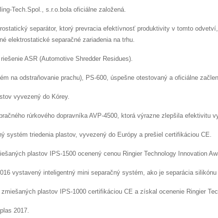
-Tech.Spol., s.r.o.bola oficiálne založená.
rostatický separátor, ktorý prevracia efektívnosť produktivity v tomto odvetví
é elektrostatické separačné zariadenia na trhu.
 riešenie ASR (Automotive Shredder Residues).
tém na odstraňovanie prachu), PS-600, úspešne otestovaný a oficiálne začl
astov vyvezený do Kórey.
račného rúrkového dopravníka AVP-4500, ktorá výrazne zlepšila efektivitu vy
ný systém triedenia plastov, vyvezený do Európy a prešiel certifikáciou CE.
zmiešaných plastov IPS-1500 ocenený cenou Ringier Technology Innovation Aw
2016 vystavený inteligentný mini separačný systém, ako je separácia silikón
ém zmiešaných plastov IPS-1000 certifikáciou CE a získal ocenenie Ringier Te
plas 2017.