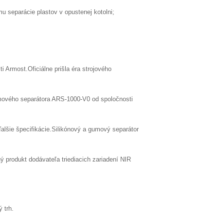
 separácie plastov v opustenej kotolni;
Armost.Oficiálne prišla éra strojového
umového separátora ARS-1000-V0 od spoločnosti
lšie špecifikácie.Silikónový a gumový separátor
 produkt dodávateľa triediacich zariadení NIR
 trh.