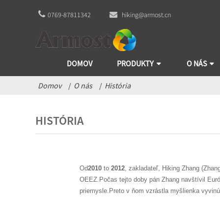
0769-87811342
hiking@armost.cn
DOMOV
PRODUKTY
O NÁS
Domov
O nás
História
HISTÓRIA
Od
2010
to
2012
, zakladateľ, Hiking Zhang (Zhan
OEEZ.Počas tejto doby pán Zhang navštívil Euró
priemysle.Preto v ňom vzrástla myšlienka vyvinú