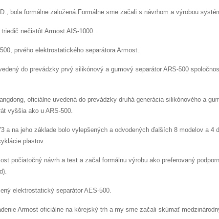
D., bola formálne založená.Formálne sme začali s návrhom a výrobou systému
triedič nečistôt Armost AIS-1000.
500, prvého elektrostatického separátora Armost.
edený do prevádzky prvý silikónový a gumový separátor ARS-500 spoločnosti 
angdong, oficiálne uvedená do prevádzky druhá generácia silikónového a g
krát vyššia ako u ARS-500.
3 a na jeho základe bolo vylepšených a odvodených ďalších 8 modelov a 4 ďa
yklácie plastov.
st počiatočný návrh a test a začal formálnu výrobu ako preferovaný podporný
d).
pšený elektrostatický separátor AES-500.
adenie Armost oficiálne na kórejský trh a my sme začali skúmať medzinárodný