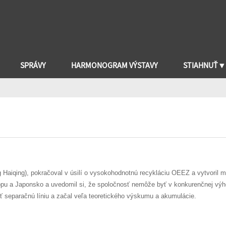
SPRÁVY
HARMONOGRAM VÝSTAVY
STIAHNUŤ ▼
g Haiqing), pokračoval v úsilí o vysokohodnotnú recykláciu OEEZ a vytvoril 
pu a Japonsko a uvedomil si, že spoločnosť nemôže byť v konkurenčnej výh
ť separačnú líniu a začal veľa teoretického výskumu a akumulácie.