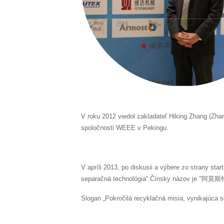
V roku 2012 viedol zakladateľ Hiking Zhang (Zhan
spoločnosti WEEE v Pekingu.
V apríli 2013, po diskusii a výbere zo strany sta
separačná technológia“.Čínsky názov je "阿莫斯
Slogan „Pokročilá recyklačná misia, vynikajúca 