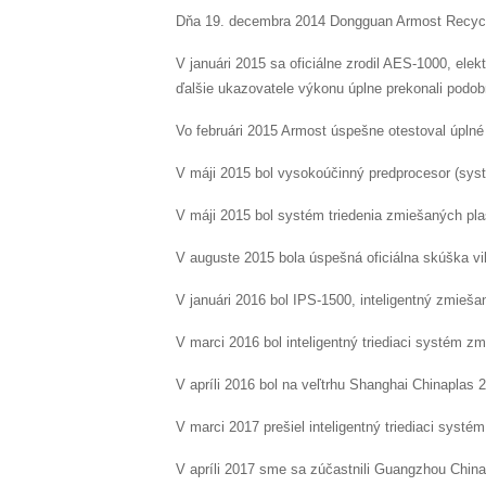
Dňa 19. decembra 2014 Dongguan Armost Recycling
V januári 2015 sa oficiálne zrodil AES-1000, elekt
ďalšie ukazovatele výkonu úplne prekonali podobn
Vo februári 2015 Armost úspešne otestoval úplné
V máji 2015 bol vysokoúčinný predprocesor (sys
V máji 2015 bol systém triedenia zmiešaných pl
V auguste 2015 bola úspešná oficiálna skúška vib
V januári 2016 bol IPS-1500, inteligentný zmieša
V marci 2016 bol inteligentný triediaci systém 
V apríli 2016 bol na veľtrhu Shanghai Chinaplas 
V marci 2017 prešiel inteligentný triediaci syst
V apríli 2017 sme sa zúčastnili Guangzhou China