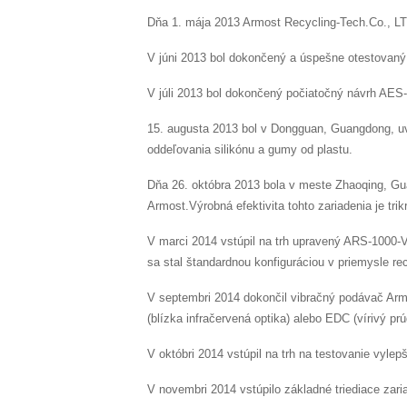
Dňa 1. mája 2013 Armost Recycling-Tech.Co., LT
V júni 2013 bol dokončený a úspešne otestovaný 
V júli 2013 bol dokončený počiatočný návrh AES-
15. augusta 2013 bol v Dongguan, Guangdong, uv
oddeľovania silikónu a gumy od plastu.
Dňa 26. októbra 2013 bola v meste Zhaoqing, Gu
Armost.Výrobná efektivita tohto zariadenia je tri
V marci 2014 vstúpil na trh upravený ARS-1000-V
sa stal štandardnou konfiguráciou v priemysle rec
V septembri 2014 dokončil vibračný podávač Armo
(blízka infračervená optika) alebo EDC (vírivý prú
V októbri 2014 vstúpil na trh na testovanie vyle
V novembri 2014 vstúpilo základné triediace zari