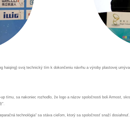
g haiqing) svoj technický tím k dokončeniu návrhu a výroby plastovej umývac
rt-up tímu, sa nakoniec rozhodlo, že logo a názov spoločnosti boli Armost, skr
特".
separačná technológia“ sa stáva cieľom, ktorý sa spoločnosť snaží dosiahnuť.