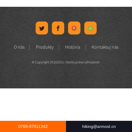
O nás
Produkty
História
Kontaktuj nás
© Copyright 20102021: Všetky práva vyhradené.
0769-87811342
hiking@armost.cn