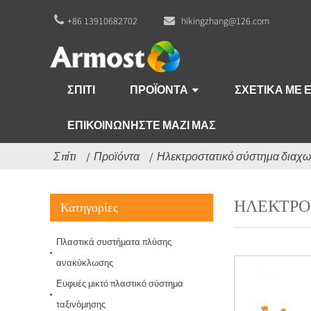
+86 13910682702
hikingzhang@126.com
ΣΠΊΤΙ
ΠΡΟΪΌΝΤΑ
ΣΧΕΤΙΚΆ ΜΕ 
ΕΠΙΚΟΙΝΩΝΉΣΤΕ ΜΑΖΊ ΜΑΣ
Σπίτι
Προϊόντα
Ηλεκτροστατικό σύστημα διαχ
Σύστημα
διαχωρισμού
ΗΛΕΚΤΡΟ
Κατηγορίες
σιλικόνης και
καουτσούκ
Πλαστικά συστήματα πλύσης
Μίνι Σύστημα μικτών
πλαστικών
ανακύκλωσης
διαχωρισμού
Ευφυές μικτό πλαστικό σύστημα
ταξινόμησης