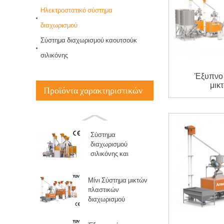
Έξυπνο σύστημα
διαλογής μικτών
Ηλεκτροστατικό σύστημα
πλαστικών
διαχωρισμού
Σύστημα διαχωρισμού καουτσούκ
Σύστημα
διαχωρισμού
σιλικόνης
σιλικόνης και
καουτσούκ
Έξυπνο 
μικ
Προϊόντα χαρακτηριστικών
Μίνι Σύστημα μικτών
πλαστικών
διαχωρισμού
Σύστημα
διαχωρισμού
σιλικόνης και
καουτσούκ
Μίνι Σύστημα μικτών
πλαστικών
διαχωρισμού