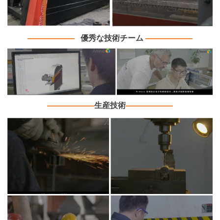
———
———
優秀な技術チーム
———
———
———
———
生産技術
———
———