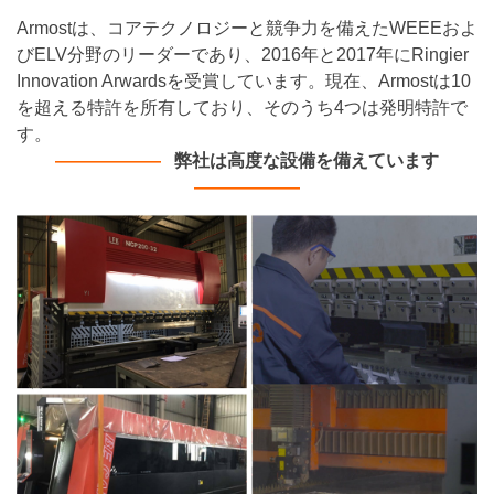
Armostは、コアテクノロジーと競争力を備えたWEEEおよ
びELV分野のリーダーであり、2016年と2017年にRingier
Innovation Arwardsを受賞しています。現在、Armostは10
を超える特許を所有しており、そのうち4つは発明特許で
す。
———
———
弊社は高度な設備を備えています
———
———