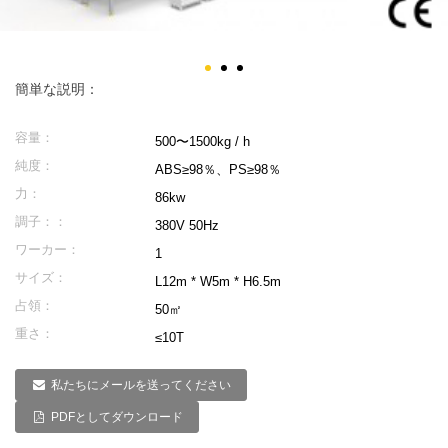
簡単な説明：
容量：
500〜1500kg / h
純度：
ABS≥98％、PS≥98％
力：
86kw
調子：：
380V 50Hz
ワーカー：
1
サイズ：
L12m * W5m * H6.5m
占領：
50㎡
重さ：
≤10T
私たちにメールを送ってください
PDFとしてダウンロード