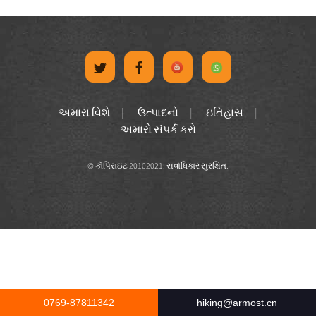
અમારા વિશે
ઉત્પાદનો
ઇતિહાસ
અમારો સંપર્ક કરો
© કૉપિરાઇટ 20102021: સર્વાધિકાર સુરક્ષિત.
0769-87811342
hiking@armost.cn