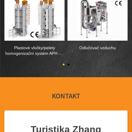
Plastové vločky/pelety
Odlučovač vzduchu
homogenizační systém APH -...
KONTAKT
Turistika Zhang