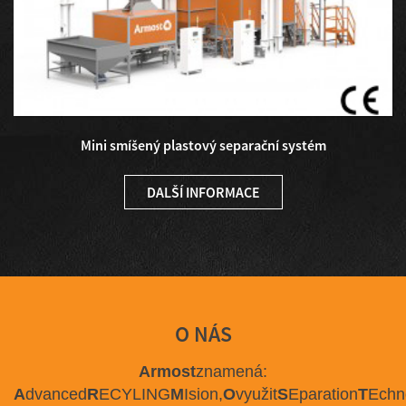
Mini smíšený plastový separační systém
DALŠÍ INFORMACE
O NÁS
Armost
znamená:
A
dvanced
R
ECYLING
M
Ision,
O
využit
S
Eparation
T
Echn