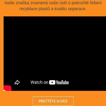
Naše značka znamená naše úsilí o pokročilé řešení
recyklace plastů a kvalitu separace.
PŘEČTĚTE SI VÍCE