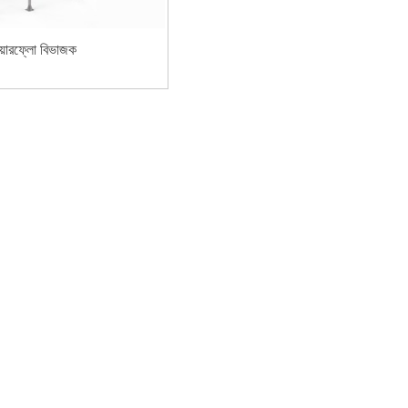
য়ারফ্লো বিভাজক